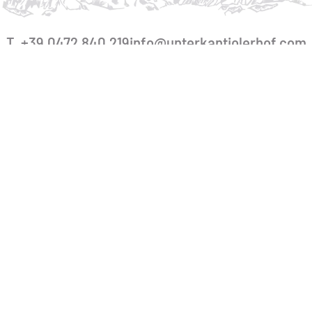
T. +39 0472 840 219
info@unterkantiolerhof.com
M. +39 348 33 84 226
Unterkantiolerhof
– Via Zanser 4, St. Maddalena Funes,
Dolomiti Alto Adige.
Part.IVA: IT02955210212 – CIN: IT021033B5F3RAHOW3