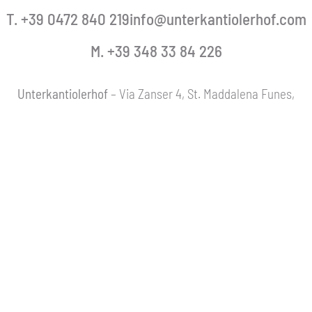
T. +39 0472 840 219
info@unterkantiolerhof.com
M. +39 348 33 84 226
Unterkantiolerhof
– Via Zanser 4, St. Maddalena Funes,
Dolomiti Alto Adige.
Part.IVA: IT02955210212 – CIN: IT021033B5F3RAHOW3