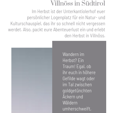
Villnöss in Südtirol
Im Herbst ist der Unterkantiolerhof euer
persönlicher Logenplatz für ein Natur- und
Kulturschauspiel, das ihr so schnell nicht vergessen
werdet. Also, packt eure Abenteuerlust ein und erlebt
den Herbst in Villnöss.
Wandern im
Herbst? Ein
Traum! Egal, ob
ihr euch in höhere
Gefilde wagt oder
im Tal zwischen
goldgetünchten
Äckern und
Wäldern
umherschweift,