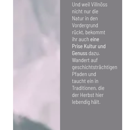
Und weil Villnöss
nicht nur die
Natur in den
Vordergrund
rückt, bekommt
ihr auch
eine
Prise Kultur und
Genuss
dazu.
Wandert auf
geschichtsträchtigen
Pfaden und
taucht ein in
Traditionen, die
der Herbst hier
lebendig hält.